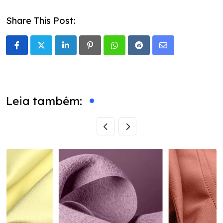
Share This Post:
LinkedIn
Pinterest
Whatsapp
Reddit
Share
via
Email
Leia também: