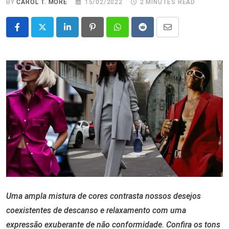
BY
CAROL T. MORÉ
15/02/2022
2 MINUTES READ
LinkedIn
Pinterest
Whatsapp
Reddit
Share
via
Email
Uma ampla mistura de cores contrasta nossos desejos
coexistentes de descanso e relaxamento com uma
expressão exuberante de não conformidade. Confira os tons