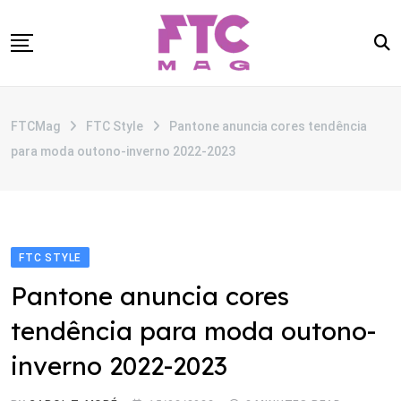
Skip
to
content
SOBRE
FTCMag
FTC Style
Pantone anuncia cores tendência
CATEGORIAS
para moda outono-inverno 2022-2023
ANUNCIE
CONTATO
FTC STYLE
Pantone anuncia cores
tendência para moda outono-
inverno 2022-2023