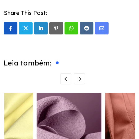
Share This Post:
LinkedIn
Pinterest
Whatsapp
Reddit
Share
via
Email
Leia também: