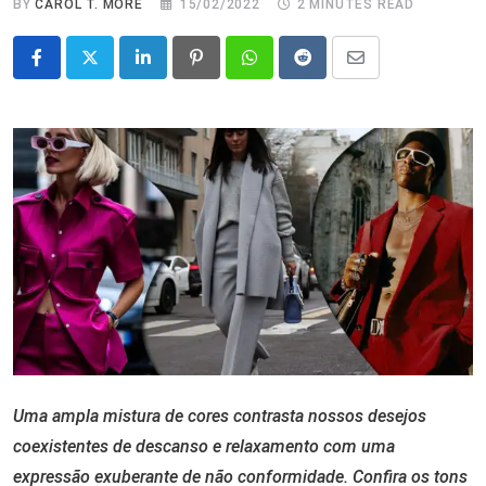
BY
CAROL T. MORÉ
15/02/2022
2 MINUTES READ
LinkedIn
Pinterest
Whatsapp
Reddit
Share
via
Email
Uma ampla mistura de cores contrasta nossos desejos
coexistentes de descanso e relaxamento com uma
expressão exuberante de não conformidade. Confira os tons