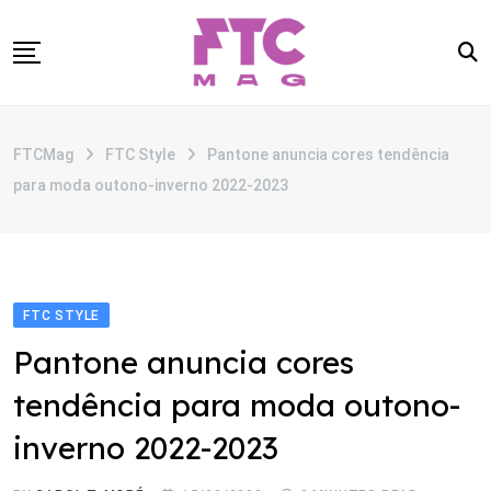
Skip
to
content
SOBRE
FTCMag
FTC Style
Pantone anuncia cores tendência
CATEGORIAS
para moda outono-inverno 2022-2023
ANUNCIE
CONTATO
FTC STYLE
Pantone anuncia cores
tendência para moda outono-
inverno 2022-2023