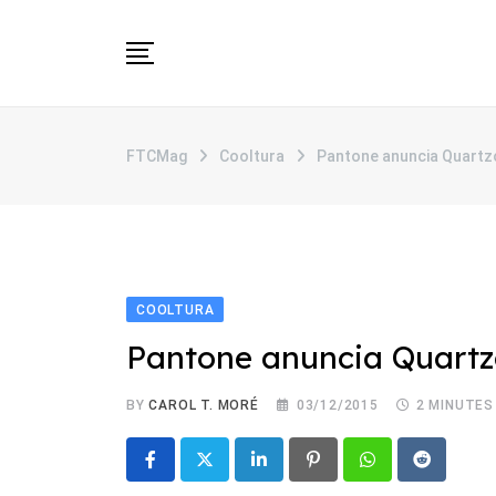
Skip
to
content
SOBRE
FTCMag
Cooltura
Pantone anuncia Quartz
CATEGORIAS
ANUNCIE
CONTATO
COOLTURA
Pantone anuncia Quartz
BY
CAROL T. MORÉ
03/12/2015
2 MINUTES
LinkedIn
Pinterest
Whatsapp
Reddit