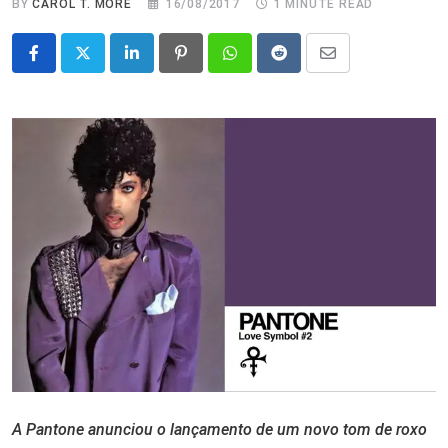
BY
CAROL T. MORÉ
16/08/2017
1 MINUTE READ
LinkedIn
Pinterest
Whatsapp
Reddit
Share
via
Email
A Pantone anunciou o lançamento de um novo tom de roxo