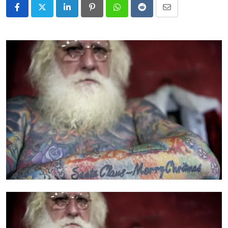
LinkedIn
Pinterest
Whatsapp
Reddit
Share
via
Email