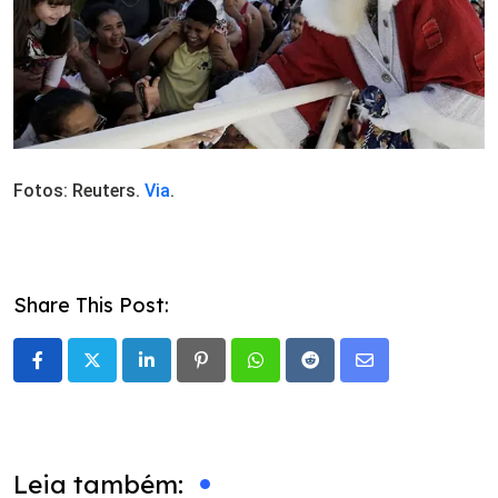
Fotos: Reuters.
Via
.
Share This Post:
LinkedIn
Pinterest
Whatsapp
Reddit
Share
via
Email
Leia também: