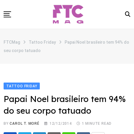
Skip
to
content
SOBRE
FTCMag
Tattoo Friday
Papai Noel brasileiro tem 94% do
CATEGORIAS
seu corpo tatuado
ANUNCIE
CONTATO
TATTOO FRIDAY
Papai Noel brasileiro tem 94%
do seu corpo tatuado
BY
CAROL T. MORÉ
12/12/2014
1 MINUTE READ