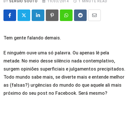
BY
SÉRGIO SOUTO
19/03/2014
1 MINUTE READ
LinkedIn
Pinterest
Whatsapp
Reddit
Share
via
Email
Tem gente falando demais.
E ninguém ouve uma só palavra. Ou apenas lê pela
metade. No meio desse silêncio nada contemplativo,
surgem opiniões superficiais e julgamentos precipitados.
Todo mundo sabe mais, se diverte mais e entende melhor
as (falsas?) urgências do mundo do que aquele ali mais
próximo do seu post no Facebook. Será mesmo?