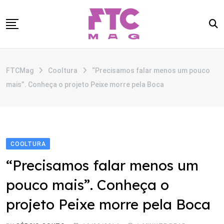
Skip
to
content
SOBRE
FTCMag
Cooltura
“Precisamos falar menos um pouco
CATEGORIAS
mais”. Conheça o projeto Peixe morre pela Boca
ANUNCIE
CONTATO
COOLTURA
“Precisamos falar menos um
pouco mais”. Conheça o
projeto Peixe morre pela Boca