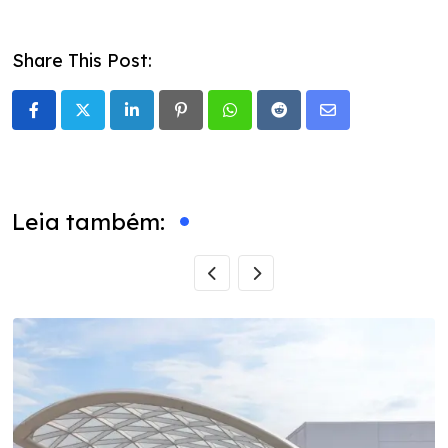
Share This Post:
LinkedIn
Pinterest
Whatsapp
Reddit
Share
via
Email
Leia também: