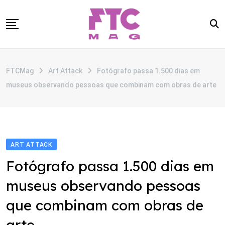
Skip
to
content
SOBRE
FTCMag
Art Attack
Fotógrafo passa 1.500 dias em
CATEGORIAS
museus observando pessoas que combinam com obras de arte
ANUNCIE
CONTATO
ART ATTACK
Fotógrafo passa 1.500 dias em
museus observando pessoas
que combinam com obras de
arte