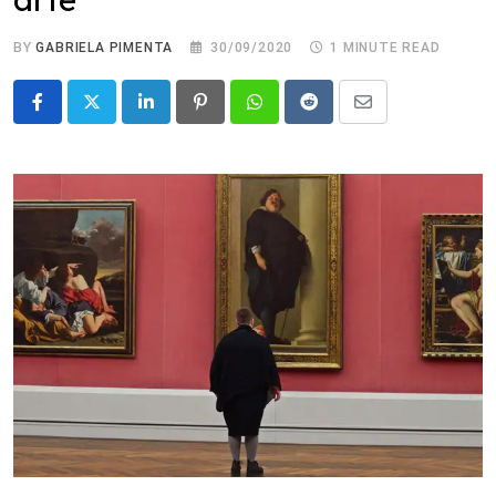
BY
GABRIELA PIMENTA
30/09/2020
1 MINUTE READ
LinkedIn
Pinterest
Whatsapp
Reddit
Share
via
Email