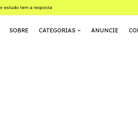
ho pode ser, ao mesmo tempo, memória, brincadeira e expressão
SOBRE
CATEGORIAS
ANUNCIE
CO