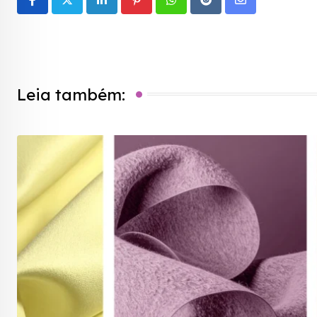
LinkedIn
Pinterest
Whatsapp
Reddit
Share
via
Email
Leia também: