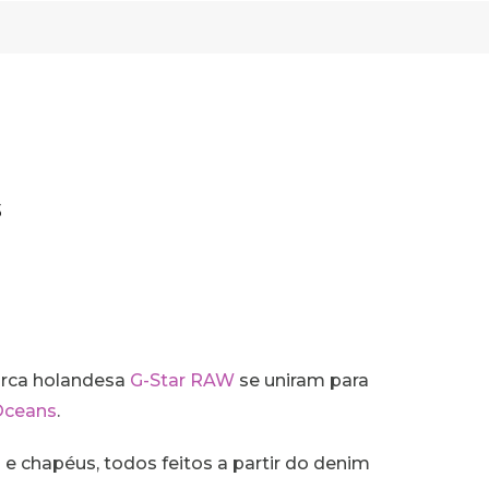
s
marca holandesa
G-Star RAW
se uniram para
Oceans
.
 e chapéus, todos feitos a partir do denim