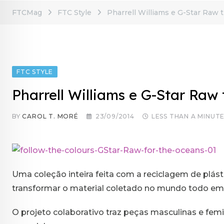
FTCMag
FTC Style
Pharrell Williams e G-Star Raw
FTC STYLE
Pharrell Williams e G-Star Raw
BY
CAROL T. MORÉ
23/09/2014
LESS THAN A MINUT
Uma coleção inteira feita com a reciclagem de plás
transformar o material coletado no mundo todo em t
O projeto colaborativo traz peças masculinas e femin