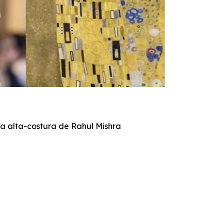
FT
na alta-costura de Rahul Mishra
Pa