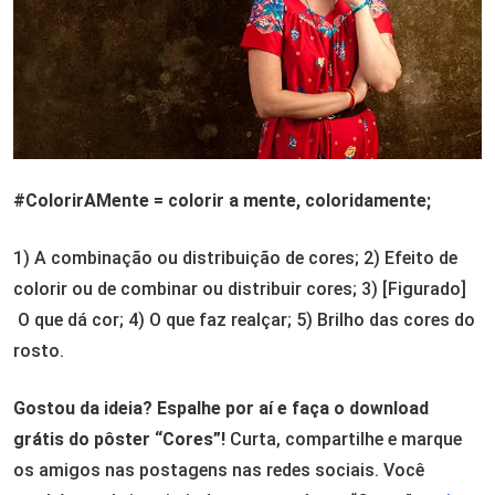
#ColorirAMente = colorir a mente, coloridamente;
1) A c
ombinação
ou
distribuição
de
cores;
2)
Efeito
de
colorir
ou
de
combinar
ou
distribuir
cores;
3)
[Figurado]
O
que
dá
cor;
4)
O
que
faz
realçar;
5)
Brilho
das
cores
do
rosto.
Gostou da ideia? Espalhe por aí e faça o download
grátis do pôster “Cores”!
Curta, compartilhe e marque
os amigos nas postagens nas redes sociais. Você