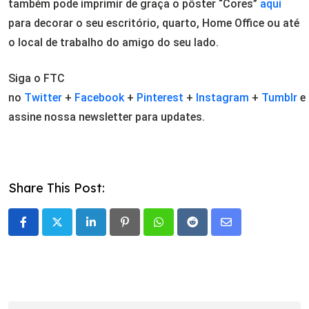
também pode imprimir de graça o pôster “Cores”
aqui
para decorar o seu escritório, quarto, Home Office ou até
o local de trabalho do amigo do seu lado.
Siga o FTC
no
Twitter
+
Facebook
+
Pinterest
+
Instagram
+
Tumblr
e
assine nossa newsletter para updates.
Share This Post:
LinkedIn
Pinterest
Whatsapp
Reddit
Share
via
Email