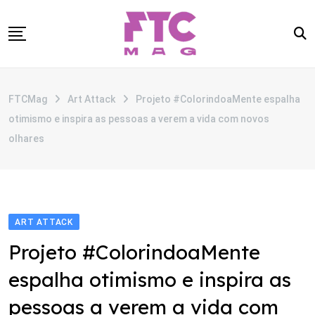
Skip
to
content
SOBRE
FTCMag
Art Attack
Projeto #ColorindoaMente espalha
CATEGORIAS
otimismo e inspira as pessoas a verem a vida com novos
ANUNCIE
olhares
CONTATO
ART ATTACK
Projeto #ColorindoaMente
espalha otimismo e inspira as
pessoas a verem a vida com