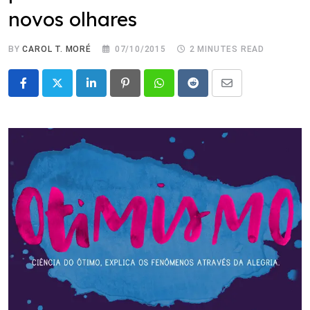
novos olhares
BY
CAROL T. MORÉ
07/10/2015
2 MINUTES READ
LinkedIn
Pinterest
Whatsapp
Reddit
Share
via
Email