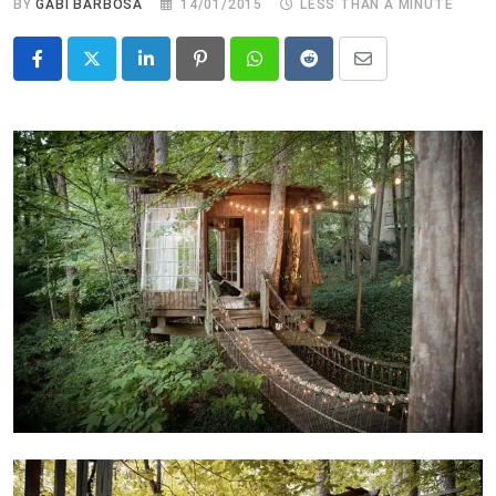
BY
GABI BARBOSA
14/01/2015
LESS THAN A MINUTE
LinkedIn
Pinterest
Whatsapp
Reddit
Share
via
Email