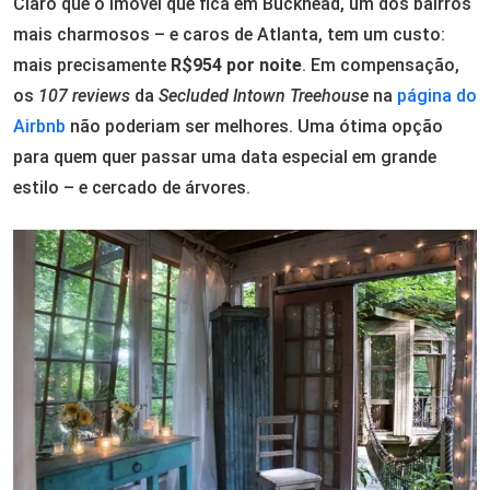
Claro que o imóvel que fica em Buckhead, um dos bairros
mais charmosos – e caros de Atlanta, tem um custo:
mais precisamente
R$954 por noite
. Em compensação,
os
107 reviews
da
Secluded Intown Treehouse
na
página do
Airbnb
não poderiam ser melhores. Uma ótima opção
para quem quer passar uma data especial em grande
estilo – e cercado de árvores.