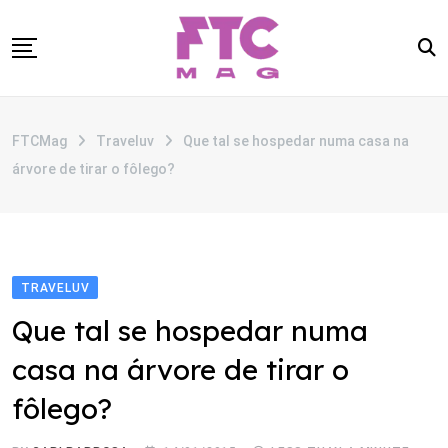
Skip
to
content
SOBRE
FTCMag
Traveluv
Que tal se hospedar numa casa na
CATEGORIAS
árvore de tirar o fôlego?
ANUNCIE
CONTATO
TRAVELUV
Que tal se hospedar numa
casa na árvore de tirar o
fôlego?