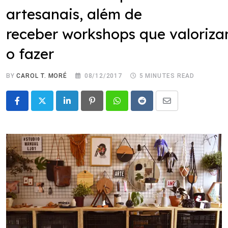
artesanais, além de
receber workshops que valoriz
o fazer
BY
CAROL T. MORÉ
08/12/2017
5 MINUTES READ
LinkedIn
Pinterest
Whatsapp
Reddit
Share
via
Email