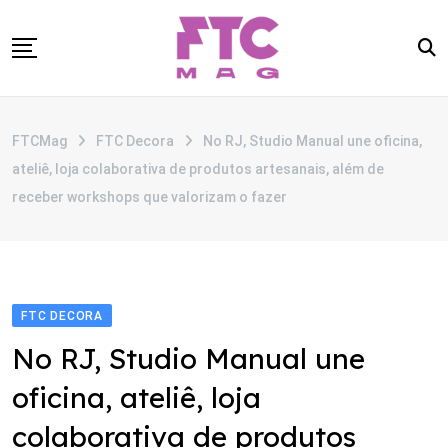
Skip
to
content
SOBRE
FTCMag
FTC Decora
No RJ, Studio Manual une oficina,
CATEGORIAS
ateliê, loja colaborativa de produtos artesanais, além de
ANUNCIE
receber workshops que valorizam o fazer
CONTATO
FTC DECORA
No RJ, Studio Manual une
oficina, ateliê, loja
colaborativa de produtos