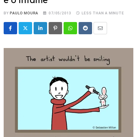
BY
PAULO MOURA
07/05/2013
LESS THAN A MINUTE
LinkedIn
Pinterest
Whatsapp
Reddit
Share
via
Email