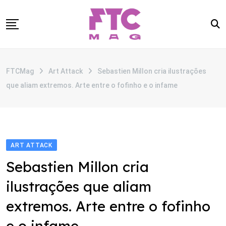
Skip
to
content
SOBRE
FTCMag
Art Attack
Sebastien Millon cria ilustrações
CATEGORIAS
que aliam extremos. Arte entre o fofinho e o infame
ANUNCIE
CONTATO
ART ATTACK
Sebastien Millon cria
ilustrações que aliam
extremos. Arte entre o fofinho
e o infame