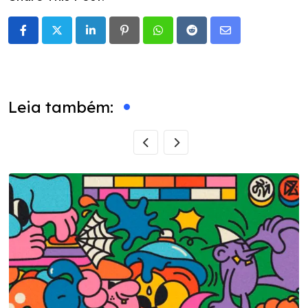
LinkedIn
Pinterest
Whatsapp
Reddit
Share
via
Email
Leia também: