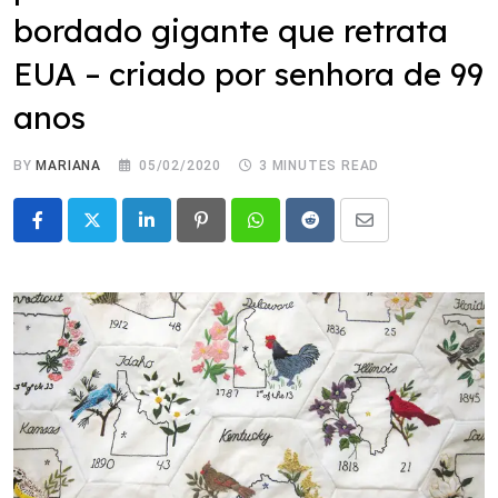
bordado gigante que retrata
EUA – criado por senhora de 99
anos
BY
MARIANA
05/02/2020
3 MINUTES READ
LinkedIn
Pinterest
Whatsapp
Reddit
Share
via
Email