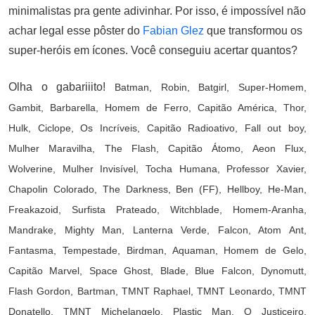
minimalistas pra gente adivinhar. Por isso, é impossível não
achar legal esse pôster do
Fabian Glez
que transformou os
super-heróis em ícones. Você conseguiu acertar quantos?
Olha o gabariiito!
Batman, Robin, Batgirl, Super-Homem,
Gambit, Barbarella, Homem de Ferro, Capitão América, Thor,
Hulk, Ciclope, Os Incríveis, Capitão Radioativo, Fall out boy,
Mulher Maravilha, The Flash, Capitão Átomo, Aeon Flux,
Wolverine, Mulher Invisível, Tocha Humana, Professor Xavier,
Chapolin Colorado, The Darkness, Ben (FF), Hellboy, He-Man,
Freakazoid, Surfista Prateado, Witchblade, Homem-Aranha,
Mandrake, Mighty Man, Lanterna Verde, Falcon, Atom Ant,
Fantasma, Tempestade, Birdman, Aquaman, Homem de Gelo,
Capitão Marvel, Space Ghost, Blade, Blue Falcon, Dynomutt,
Flash Gordon, Bartman, TMNT Raphael, TMNT Leonardo, TMNT
Donatello, TMNT Michelangelo, Plastic Man, O Justiceiro,