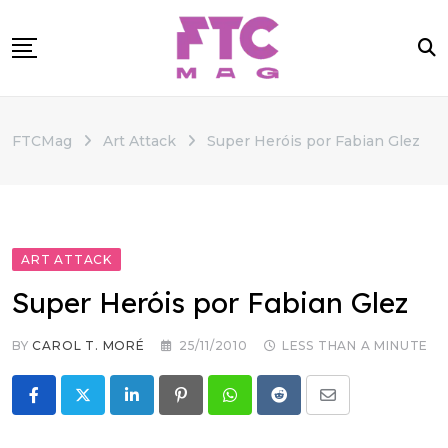
Skip
to
content
SOBRE
FTCMag
Art Attack
Super Heróis por Fabian Glez
CATEGORIAS
ANUNCIE
CONTATO
ART ATTACK
Super Heróis por Fabian Glez
BY
CAROL T. MORÉ
25/11/2010
LESS THAN A MINUTE
LinkedIn
Pinterest
Whatsapp
Reddit
Share
via