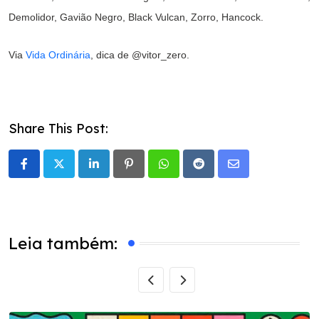
Demolidor, Gavião Negro, Black Vulcan, Zorro, Hancock.
Via
Vida Ordinária
, dica de @vitor_zero.
Share This Post:
LinkedIn
Pinterest
Whatsapp
Reddit
Share
via
Email
Leia também: