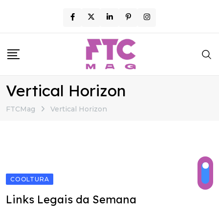
Skip
to
content
Vertical Horizon
FTCMag
Vertical Horizon
COOLTURA
Links Legais da Semana