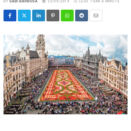
BY
GABI BARBOSA
23/09/2014
LESS THAN A MINUTE
LinkedIn
Pinterest
Whatsapp
Reddit
Share
via
Email