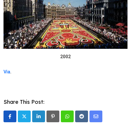
2002
Via
.
Share This Post:
LinkedIn
Pinterest
Whatsapp
Reddit
Share
via