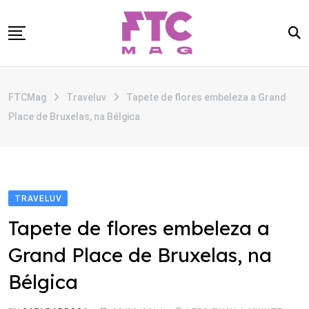
Skip
to
content
SOBRE
FTCMag
Traveluv
Tapete de flores embeleza a Grand
CATEGORIAS
Place de Bruxelas, na Bélgica
ANUNCIE
CONTATO
TRAVELUV
Tapete de flores embeleza a
Grand Place de Bruxelas, na
Bélgica