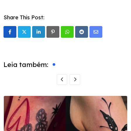
Share This Post:
LinkedIn
Pinterest
Whatsapp
Reddit
Share
via
Email
Leia também: