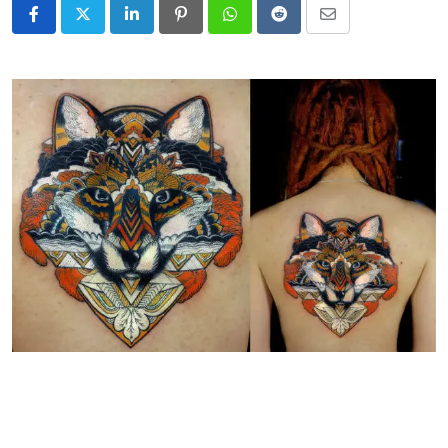
LinkedIn
Pinterest
Whatsapp
Reddit
Share
via
Email