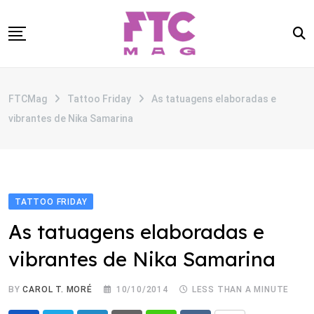
Skip
to
content
SOBRE
FTCMag
Tattoo Friday
As tatuagens elaboradas e
CATEGORIAS
vibrantes de Nika Samarina
ANUNCIE
CONTATO
TATTOO FRIDAY
As tatuagens elaboradas e
vibrantes de Nika Samarina
BY
CAROL T. MORÉ
10/10/2014
LESS THAN A MINUTE