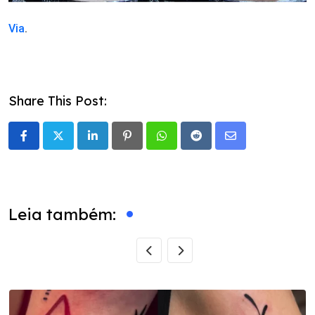
Via
.
Share This Post:
LinkedIn
Pinterest
Whatsapp
Reddit
Share
via
Email
Leia também: