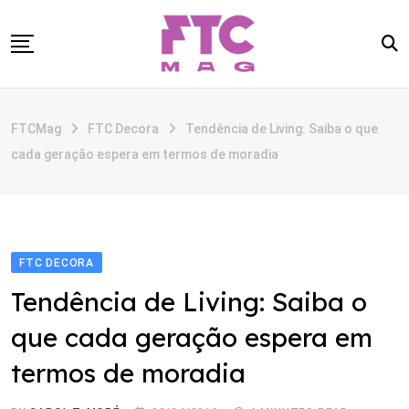
Skip
to
content
SOBRE
FTCMag
FTC Decora
Tendência de Living: Saiba o que
CATEGORIAS
cada geração espera em termos de moradia
ANUNCIE
CONTATO
FTC DECORA
Tendência de Living: Saiba o
que cada geração espera em
termos de moradia