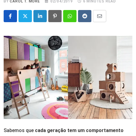
BY
CAROL T. MORÉ
02/04/2019
6 MINUTES READ
LinkedIn
Pinterest
Whatsapp
Reddit
Share
via
Email
Sabemos que
cada geração tem um comportamento