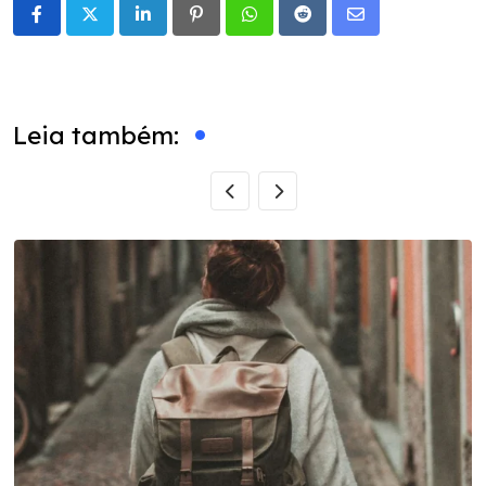
LinkedIn
Pinterest
Whatsapp
Reddit
Share
via
Email
Leia também: