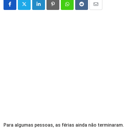
LinkedIn
Pinterest
Whatsapp
Reddit
Share
via
Email
Para algumas pessoas, as férias ainda não terminaram.