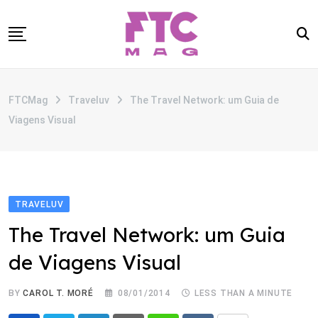
Skip
to
content
SOBRE
FTCMag
Traveluv
The Travel Network: um Guia de
CATEGORIAS
Viagens Visual
ANUNCIE
CONTATO
TRAVELUV
The Travel Network: um Guia
de Viagens Visual
BY
CAROL T. MORÉ
08/01/2014
LESS THAN A MINUTE