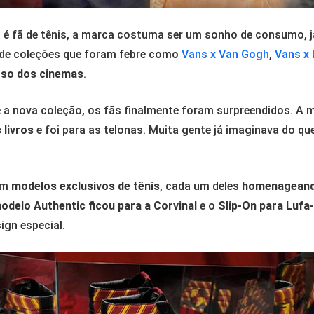
 é fã de tênis, a marca costuma ser um sonho de consumo, j
 de coleções que foram febre como
Vans x Van Gogh
,
Vans x 
so dos cinemas
.
 a nova coleção, os fãs finalmente foram surpreendidos. A 
 livros
e foi para as telonas. Muita gente já imaginava do qu
em
modelos exclusivos de tênis
, cada um deles
homenageand
odelo Authentic ficou para a Corvinal
e o
Slip-On para Lufa
ign especial.