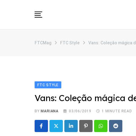
Skip
to
content
SOBRE
FTCMag
FTC Style
Vans: Coleção mágica d
CATEGORIAS
ANUNCIE
CONTATO
FTC STYLE
Vans: Coleção mágica de
BY
MARIANA
03/06/2019
1 MINUTE READ
LinkedIn
Pinterest
Whatsapp
Reddit