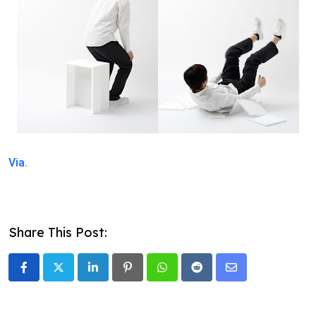
Via.
Share This Post:
LinkedIn
Pinterest
Whatsapp
Reddit
Share
via
Email