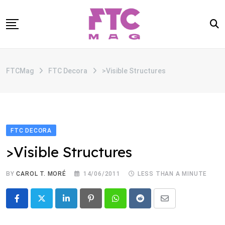
Skip
to
content
SOBRE
FTCMag
FTC Decora
>Visible Structures
CATEGORIAS
ANUNCIE
CONTATO
FTC DECORA
>Visible Structures
BY
CAROL T. MORÉ
14/06/2011
LESS THAN A MINUTE
LinkedIn
Pinterest
Whatsapp
Reddit
Share
via