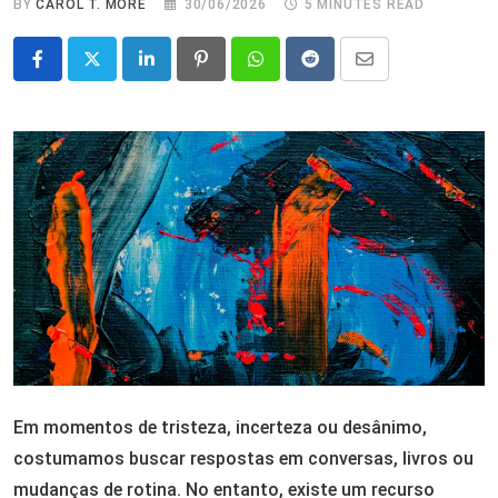
BY
CAROL T. MORÉ
30/06/2026
5 MINUTES READ
LinkedIn
Pinterest
Whatsapp
Reddit
Share
via
Email
Em momentos de tristeza, incerteza ou desânimo,
costumamos buscar respostas em conversas, livros ou
mudanças de rotina. No entanto, existe um recurso