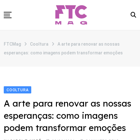
Skip
to
content
SOBRE
FTCMag
Cooltura
A arte para renovar as nossas
CATEGORIAS
esperanças: como imagens podem transformar emoções
ANUNCIE
CONTATO
COOLTURA
A arte para renovar as nossas
esperanças: como imagens
podem transformar emoções