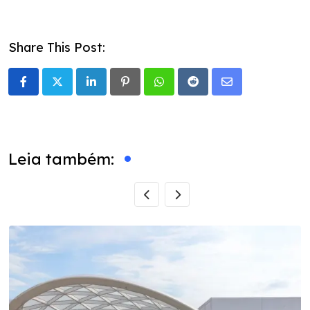
Share This Post:
LinkedIn
Pinterest
Whatsapp
Reddit
Share
via
Email
Leia também: