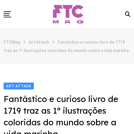
Skip
to
content
SOBRE
FTCMag
Art Attack
Fantástico e curioso livro de 1719
CATEGORIAS
traz as 1ª ilustrações coloridas do mundo sobre a vida marinha
ANUNCIE
CONTATO
ART ATTACK
Fantástico e curioso livro de
1719 traz as 1ª ilustrações
coloridas do mundo sobre a
vida marinha