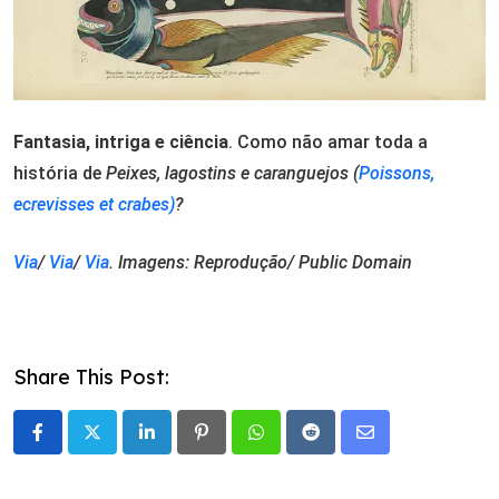
Fantasia, intriga e ciência
. Como não amar toda a
história de
Peixes, lagostins e caranguejos (
Poissons,
ecrevisses et crabes)
?
Via
/
Via
/
Via
. Imagens: Reprodução/ Public Domain
Share This Post:
LinkedIn
Pinterest
Whatsapp
Reddit
Share
via