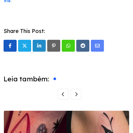
Via
.
Share This Post:
LinkedIn
Pinterest
Whatsapp
Reddit
Share
via
Email
Leia também: