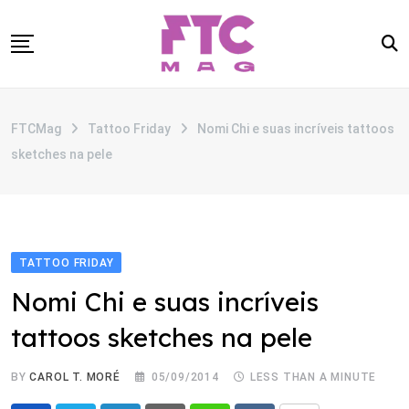
Skip
to
content
SOBRE
FTCMag
Tattoo Friday
Nomi Chi e suas incríveis tattoos
CATEGORIAS
sketches na pele
ANUNCIE
CONTATO
TATTOO FRIDAY
Nomi Chi e suas incríveis
tattoos sketches na pele
BY
CAROL T. MORÉ
05/09/2014
LESS THAN A MINUTE