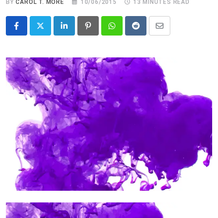
BY
CAROL T. MORÉ
10/06/2015
13 MINUTES READ
LinkedIn
Pinterest
Whatsapp
Reddit
Share
via
Email