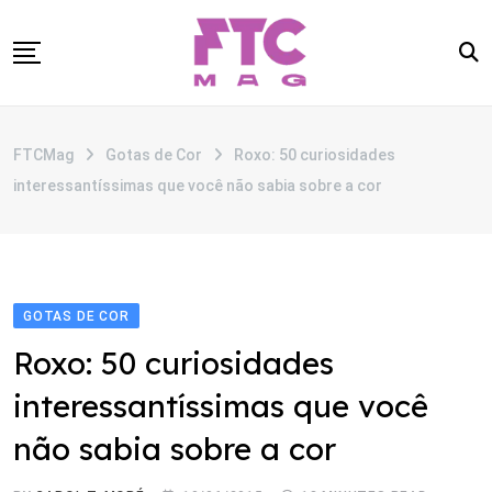
Skip
to
content
SOBRE
FTCMag
Gotas de Cor
Roxo: 50 curiosidades
CATEGORIAS
interessantíssimas que você não sabia sobre a cor
ANUNCIE
CONTATO
GOTAS DE COR
Roxo: 50 curiosidades
interessantíssimas que você
não sabia sobre a cor