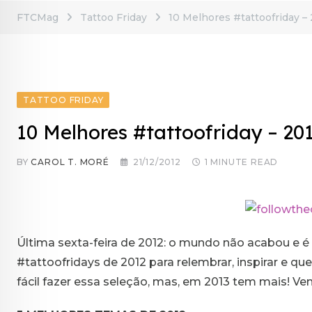
FTCMag
Tattoo Friday
10 Melhores #tattoofriday –
TATTOO FRIDAY
10 Melhores #tattoofriday – 20
BY
CAROL T. MORÉ
21/12/2012
1 MINUTE READ
Última sexta-feira de 2012: o mundo não acabou e é 
#tattoofridays de 2012 para relembrar, inspirar e q
fácil fazer essa seleção, mas, em 2013 tem mais! V