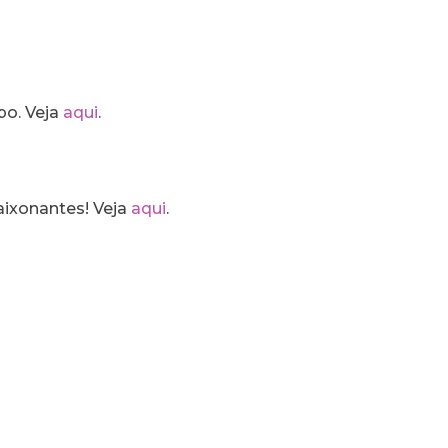
po. Veja
aqui
.
aixonantes! Veja
aqui
.