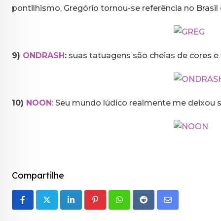
pontilhismo, Gregório tornou-se referência no Brasi
9)
ONDRASH
:
suas tatuagens são cheias de cores e
10)
NOON
: Seu mundo lúdico realmente me deixou s
Compartilhe
LinkedIn
Pinterest
Whatsapp
Reddit
Share
via