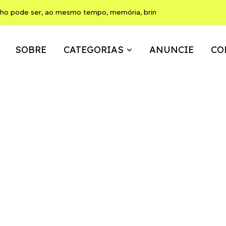
ho pode ser, ao mesmo tempo, memória, brincadeira e expressão
SOBRE
CATEGORIAS
ANUNCIE
CO