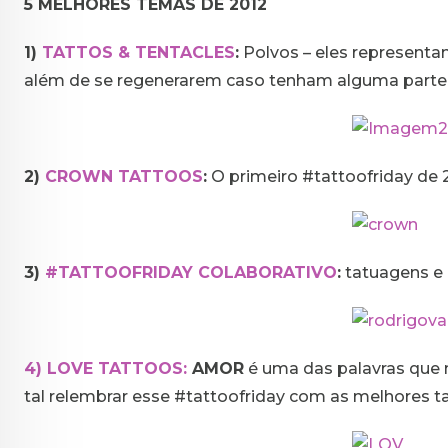
5 MELHORES TEMAS DE 2012
1)
TATTOS & TENTACLES
:
Polvos – eles representam
além de se regenerarem caso tenham alguma parte
2)
CROWN TATTOOS
:
O primeiro #tattoofriday de 
3)
#TATTOOFRIDAY COLABORATIVO
:
tatuagens e 
4) LOVE TATTOOS:
AMOR
é uma das palavras que 
tal relembrar esse #tattoofriday com as melhores t