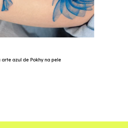
TA
 arte azul de Pokhy na pele
Ju