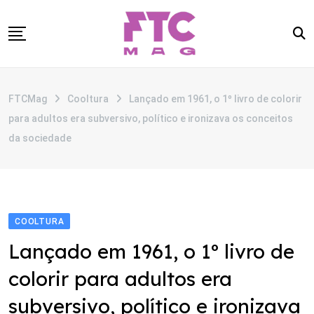
Skip
to
content
SOBRE
FTCMag
Cooltura
Lançado em 1961, o 1º livro de colorir
CATEGORIAS
para adultos era subversivo, político e ironizava os conceitos
ANUNCIE
da sociedade
CONTATO
COOLTURA
Lançado em 1961, o 1º livro de
colorir para adultos era
subversivo, político e ironizava