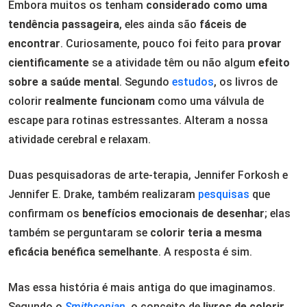
Embora muitos os tenham
considerado como uma
tendência passageira
, eles ainda são
fáceis de
encontrar
. Curiosamente, pouco foi feito para
provar
cientificamente
se a atividade têm ou não algum
efeito
sobre a saúde mental
. Segundo
estudos
, os livros de
colorir
realmente funcionam
como uma válvula de
escape para rotinas estressantes. Alteram a nossa
atividade cerebral e relaxam.
Duas pesquisadoras de arte-terapia, Jennifer Forkosh e
Jennifer E. Drake, também realizaram
pesquisas
que
confirmam os
benefícios emocionais de desenhar
; elas
também se perguntaram se
colorir teria a mesma
eficácia benéfica semelhante
. A resposta é sim.
Mas essa história é mais antiga do que imaginamos.
Segundo o
Smithsonian
, o conceito de
livros de colorir