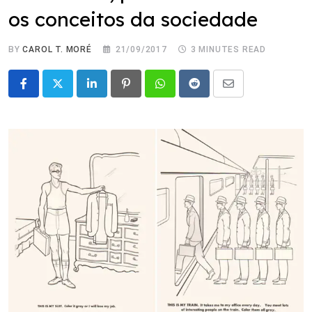
os conceitos da sociedade
BY
CAROL T. MORÉ
21/09/2017
3 MINUTES READ
LinkedIn
Pinterest
Whatsapp
Reddit
Share
via
Email