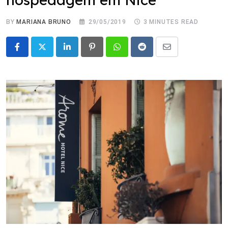
BY
MARIANA BRUNO
29/05/2019
3 MINUTES READ
LinkedIn
Pinterest
Whatsapp
Reddit
Share
via
Email