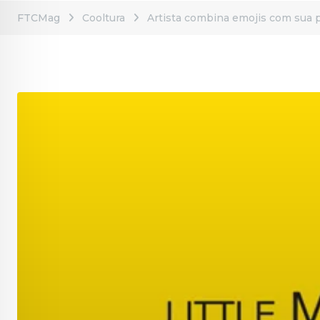
FTCMag
Cooltura
Artista combina emojis com sua p