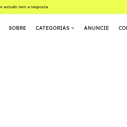
ho pode ser, ao mesmo tempo, memória, brincadeira e expressão
SOBRE
CATEGORIAS
ANUNCIE
CO