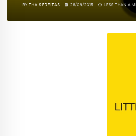
BY
THAIS FREITAS
28/09/2015
LESS THAN A M