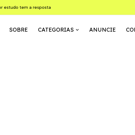
ho pode ser, ao mesmo tempo, memória, brincadeira e expressão
SOBRE
CATEGORIAS
ANUNCIE
CO