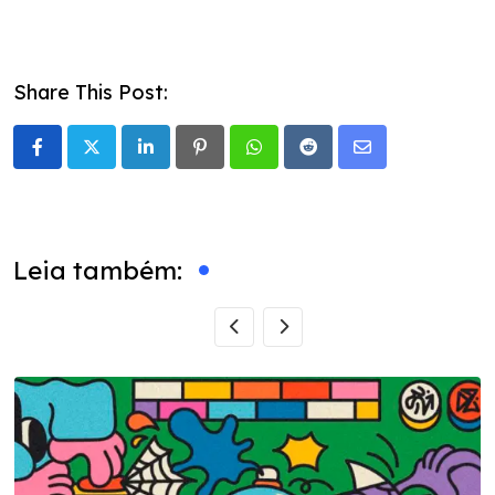
Share This Post:
LinkedIn
Pinterest
Whatsapp
Reddit
Share
via
Email
Leia também: