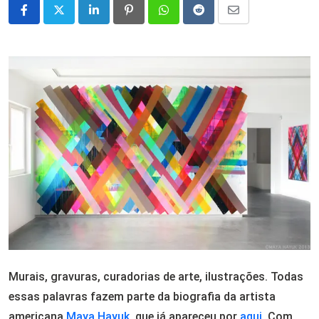
LinkedIn
Pinterest
Whatsapp
Reddit
Share
via
Email
Murais, gravuras, curadorias de arte, ilustrações. Todas
essas palavras fazem parte da biografia da artista
americana
Maya Hayuk
, que já apareceu por
aqui
. Com