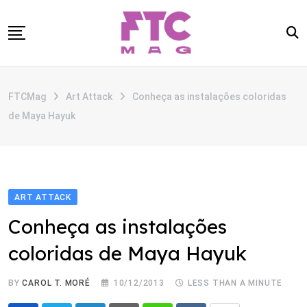
Skip
to
content
SOBRE
FTCMag
Art Attack
Conheça as instalações coloridas
CATEGORIAS
de Maya Hayuk
ANUNCIE
CONTATO
ART ATTACK
Conheça as instalações
coloridas de Maya Hayuk
BY
CAROL T. MORÉ
10/12/2013
LESS THAN A MINUTE