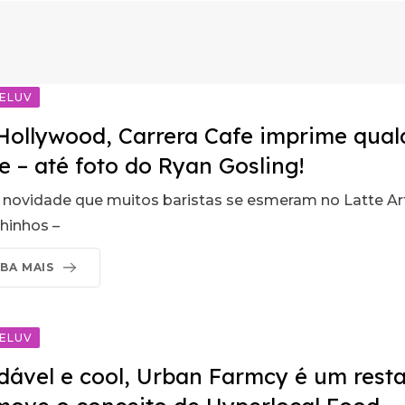
ELUV
Hollywood, Carrera Cafe imprime qua
e – até foto do Ryan Gosling!
 novidade que muitos baristas se esmeram no Latte Art
chinhos –
IBA MAIS
ELUV
dável e cool, Urban Farmcy é um rest