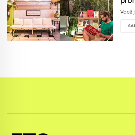
pro
Você 
SA