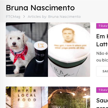
Bruna Nascimento
FTCMag
Articles by: Bruna Nascimento
TRAV
Em 
Latt
Não é
ou bi
SA
TRAV
Sau