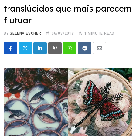
translúcidos que mais parecem
flutuar
BY
SELENA ESCHER
06/03/2018
1 MINUTE READ
LinkedIn
Pinterest
Whatsapp
Reddit
Share
via
Email