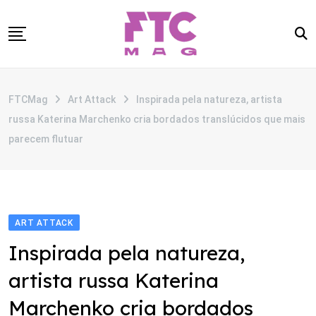
Skip
to
content
SOBRE
FTCMag
Art Attack
Inspirada pela natureza, artista
CATEGORIAS
russa Katerina Marchenko cria bordados translúcidos que mais
ANUNCIE
parecem flutuar
CONTATO
ART ATTACK
Inspirada pela natureza,
artista russa Katerina
Marchenko cria bordados