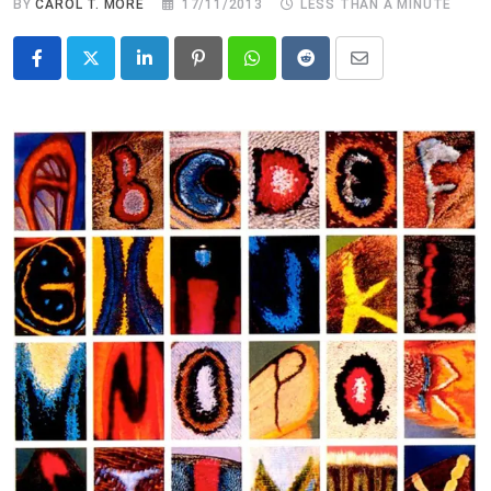
BY
CAROL T. MORÉ
17/11/2013
LESS THAN A MINUTE
LinkedIn
Pinterest
Whatsapp
Reddit
Share
via
Email