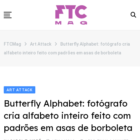
Skip
to
content
SOBRE
FTCMag
Art Attack
Butterfly Alphabet: fotógrafo cria
CATEGORIAS
alfabeto inteiro feito com padrões em asas de borboleta
ANUNCIE
CONTATO
ART ATTACK
Butterfly Alphabet: fotógrafo
cria alfabeto inteiro feito com
padrões em asas de borboleta