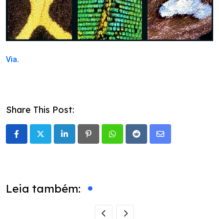
Via
.
Share This Post:
LinkedIn
Pinterest
Whatsapp
Reddit
Share
via
Email
Leia também: