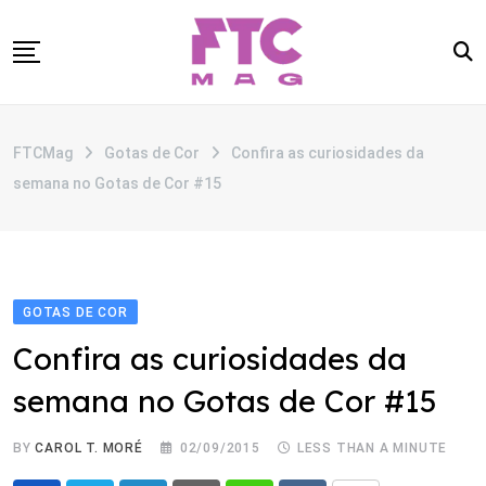
Skip
to
content
SOBRE
FTCMag
Gotas de Cor
Confira as curiosidades da
CATEGORIAS
semana no Gotas de Cor #15
ANUNCIE
CONTATO
GOTAS DE COR
Confira as curiosidades da
semana no Gotas de Cor #15
BY
CAROL T. MORÉ
02/09/2015
LESS THAN A MINUTE