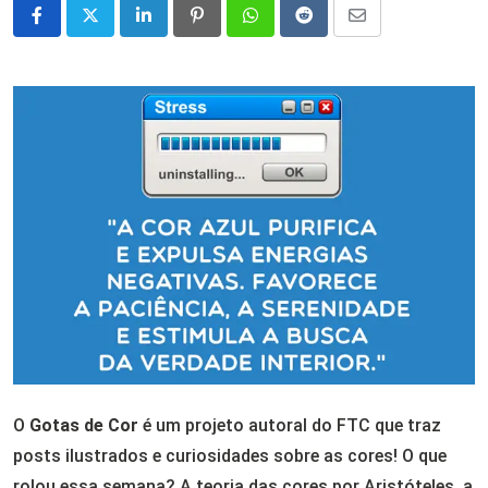
LinkedIn
Pinterest
Whatsapp
Reddit
Share
via
Email
O
Gotas de Cor
é um projeto autoral do FTC que traz
posts ilustrados e curiosidades sobre as cores! O que
rolou essa semana? A teoria das cores por Aristóteles, a