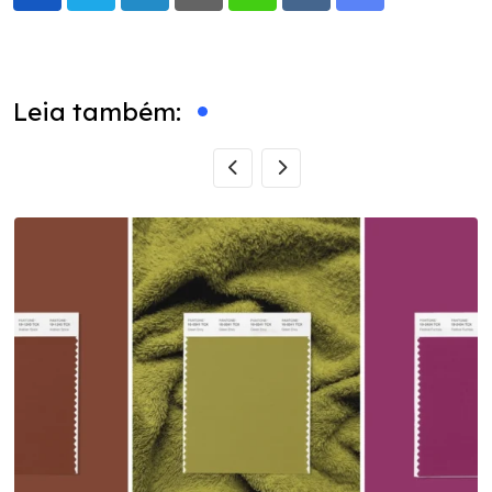
LinkedIn
Pinterest
Whatsapp
Reddit
Share
via
Email
Leia também: