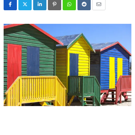
LinkedIn
Pinterest
Whatsapp
Reddit
Share
via
Email