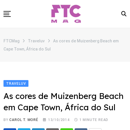
Skip
to
content
SOBRE
FTCMag
Traveluv
As cores de Muizenberg Beach em
CATEGORIAS
Cape Town, África do Sul
ANUNCIE
CONTATO
TRAVELUV
As cores de Muizenberg Beach
em Cape Town, África do Sul
BY
CAROL T. MORÉ
13/10/2014
1 MINUTE READ