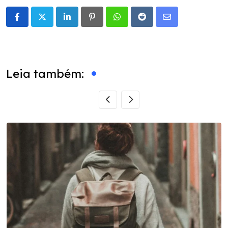
LinkedIn
Pinterest
Whatsapp
Reddit
Share
via
Email
Leia também: