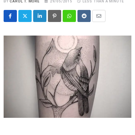
BY
CAROL T. MORÉ
29/05/2015
LESS THAN A MINUTE
LinkedIn
Pinterest
Whatsapp
Reddit
Share
via
Email