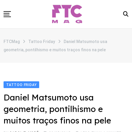
Skip
to
content
SOBRE
FTCMag
Tattoo Friday
Daniel Matsumoto usa
CATEGORIAS
geometria, pontilhismo e muitos traços finos na pele
ANUNCIE
CONTATO
TATTOO FRIDAY
Daniel Matsumoto usa
geometria, pontilhismo e
muitos traços finos na pele