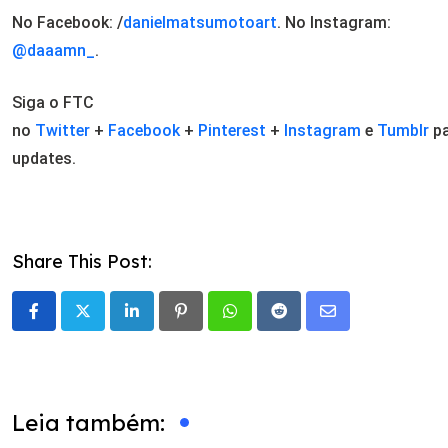
No Facebook: /
danielmatsumotoart
. No Instagram:
@daaamn_
.
Siga o FTC
no
Twitter
+
Facebook
+
Pinterest
+
Instagram
e
Tumblr
pa
updates.
Share This Post:
LinkedIn
Pinterest
Whatsapp
Reddit
Share
via
Email
Leia também: