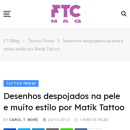
Skip
to
content
SOBRE
FTCMag
Tattoo Friday
Desenhos despojados na pele e
CATEGORIAS
muito estilo por Matik Tattoo
ANUNCIE
CONTATO
TATTOO FRIDAY
Desenhos despojados na pele
e muito estilo por Matik Tattoo
BY
CAROL T. MORÉ
24/10/2014
1 MINUTE READ