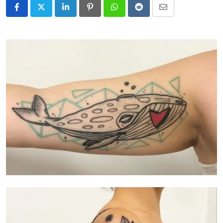
LinkedIn
Pinterest
Whatsapp
Reddit
Share
via
Email