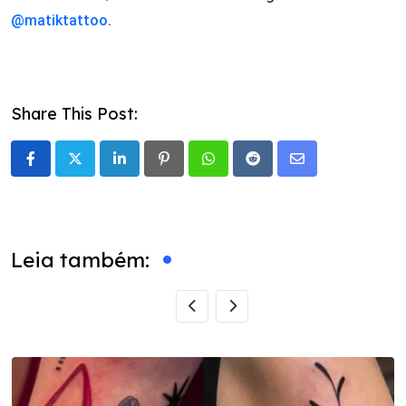
@matiktattoo
.
Share This Post:
LinkedIn
Pinterest
Whatsapp
Reddit
Share
via
Email
Leia também: