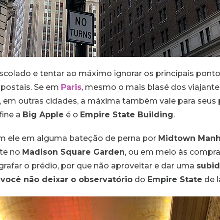
scolado e tentar ao máximo ignorar os principais pontos
-postais. Se em
Paris
, mesmo o mais blasé dos viajant
to, em outras cidades, a máxima também vale para seu
fine a
Big Apple
é o
Empire State Building
.
om ele em alguma bateção de perna por
Midtown Manh
ete no
Madison Square Garden
, ou em meio às compra
ografar o prédio, por que não aproveitar e dar uma
subid
 você não deixar o observatório
do
Empire State
de l