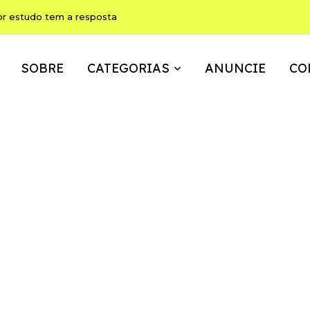
ho pode ser, ao mesmo tempo, memória, brincadeira e expressão
SOBRE
CATEGORIAS
ANUNCIE
CO