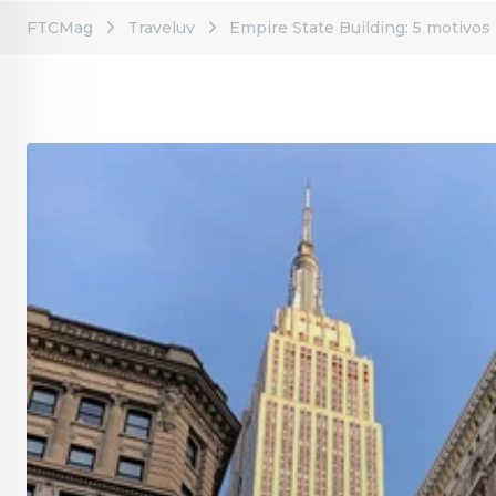
FTCMag
Traveluv
Empire State Building: 5 motivos