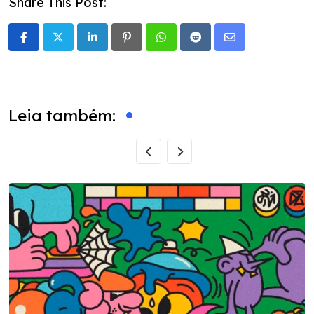
Share This Post:
LinkedIn
Pinterest
Whatsapp
Reddit
Share
via
Email
Leia também: