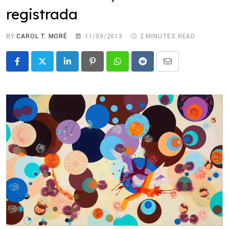
registrada
BY
CAROL T. MORÉ
11/09/2013
2 MINUTES READ
LinkedIn
Pinterest
Whatsapp
Reddit
Share
via
Email