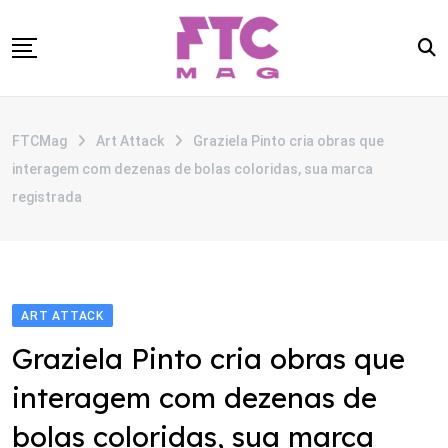
Skip
to
content
SOBRE
FTCMag
Art Attack
Graziela Pinto cria obras que
CATEGORIAS
interagem com dezenas de bolas coloridas, sua marca
ANUNCIE
registrada
CONTATO
ART ATTACK
Graziela Pinto cria obras que
interagem com dezenas de
bolas coloridas, sua marca