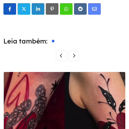
LinkedIn
Pinterest
Whatsapp
Reddit
Share
via
Email
Leia também: