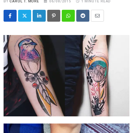
BY
CAROL T. MORÉ
06/08/2015
1 MINUTE READ
LinkedIn
Pinterest
Whatsapp
Reddit
Share
via
Email