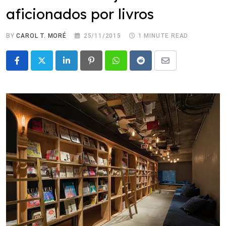
aficionados por livros
BY
CAROL T. MORÉ
25/11/2015
1 MINUTE READ
LinkedIn
Pinterest
Whatsapp
Reddit
Share
via
Email