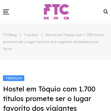
Skip
to
content
SOBRE
FTCMag
Traveluv
Hostel em Tóquio com 1.700 títulos
CATEGORIAS
promete ser o lugar favorito dos viajantes aficionados por
ANUNCIE
livros
CONTATO
TRAVELUV
Hostel em Tóquio com 1.700
títulos promete ser o lugar
favorito dos viajantes