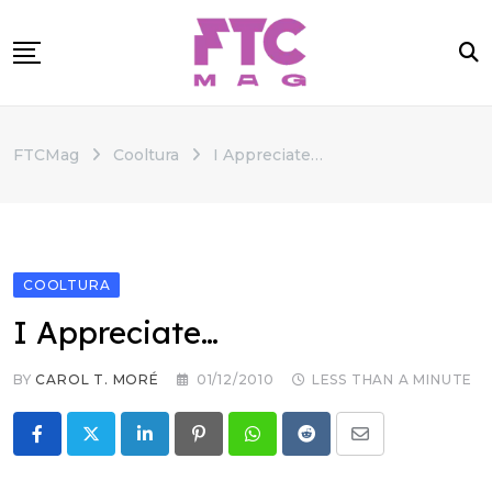
Skip
to
content
SOBRE
FTCMag
Cooltura
I Appreciate…
CATEGORIAS
ANUNCIE
CONTATO
COOLTURA
I Appreciate…
BY
CAROL T. MORÉ
01/12/2010
LESS THAN A MINUTE
LinkedIn
Pinterest
Whatsapp
Reddit
Share
via