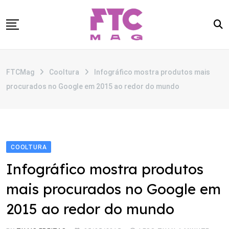
Skip
to
content
SOBRE
FTCMag
Cooltura
Infográfico mostra produtos mais
CATEGORIAS
procurados no Google em 2015 ao redor do mundo
ANUNCIE
CONTATO
COOLTURA
Infográfico mostra produtos
mais procurados no Google em
2015 ao redor do mundo