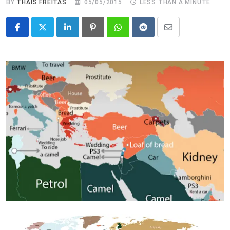
BY
THAIS FREITAS
05/05/2015
LESS THAN A MINUTE
LinkedIn
Pinterest
Whatsapp
Reddit
Share
via
Email