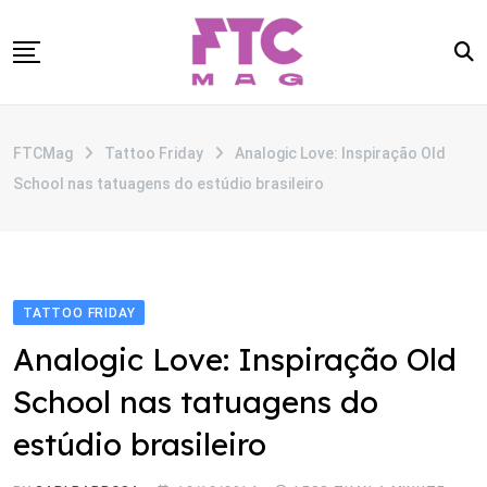
Skip
to
content
SOBRE
FTCMag
Tattoo Friday
Analogic Love: Inspiração Old
CATEGORIAS
School nas tatuagens do estúdio brasileiro
ANUNCIE
CONTATO
TATTOO FRIDAY
Analogic Love: Inspiração Old
School nas tatuagens do
estúdio brasileiro