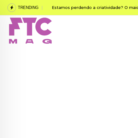
Skip
Guilherme da Matta revela como o desen
TRENDING
to
content