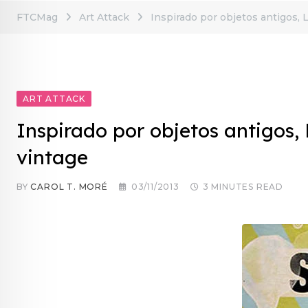
FTCMag
Art Attack
Inspirado por objetos antigos, 
ART ATTACK
Inspirado por objetos antigos, 
vintage
BY
CAROL T. MORÉ
03/11/2013
3 MINUTES READ