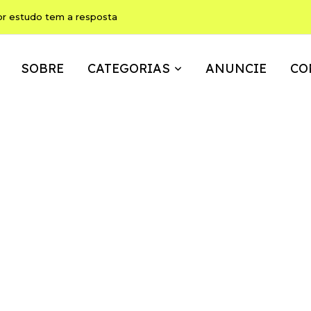
ho pode ser, ao mesmo tempo, memória, brincadeira e expressão
SOBRE
CATEGORIAS
ANUNCIE
CO