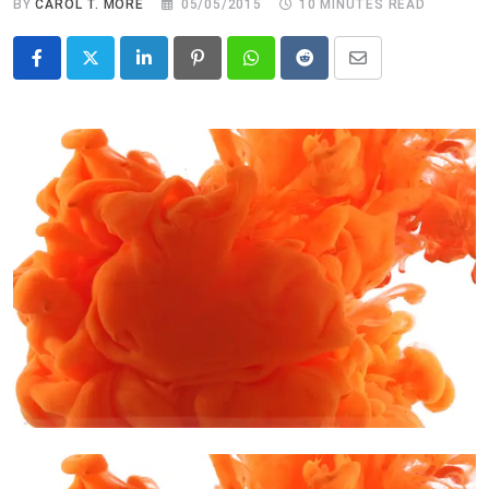
BY
CAROL T. MORÉ
05/05/2015
10 MINUTES READ
LinkedIn
Pinterest
Whatsapp
Reddit
Share
via
Email