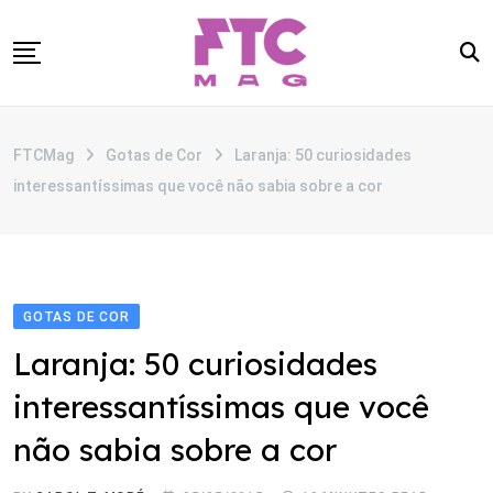
Skip
to
content
SOBRE
FTCMag
Gotas de Cor
Laranja: 50 curiosidades
CATEGORIAS
interessantíssimas que você não sabia sobre a cor
ANUNCIE
CONTATO
GOTAS DE COR
Laranja: 50 curiosidades
interessantíssimas que você
não sabia sobre a cor