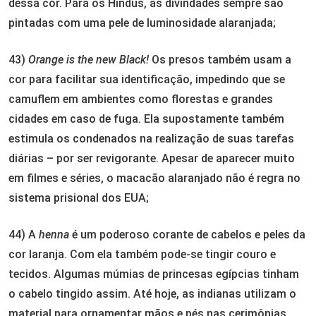
dessa cor. Para os Hindus, as divindades sempre são
pintadas com uma pele de luminosidade alaranjada;
43)
Orange is the new Black!
Os presos também usam a
cor para facilitar sua identificação, impedindo que se
camuflem em ambientes como florestas e grandes
cidades em caso de fuga. Ela supostamente também
estimula os condenados na realização de suas tarefas
diárias – por ser revigorante. Apesar de aparecer muito
em filmes e séries, o macacão alaranjado não é regra no
sistema prisional dos EUA;
44) A
henna
é um poderoso corante de cabelos e peles da
cor laranja. Com ela também pode-se tingir couro e
tecidos. Algumas múmias de princesas egípcias tinham
o cabelo tingido assim. Até hoje, as indianas utilizam o
material para ornamentar mãos e pés nas cerimônias