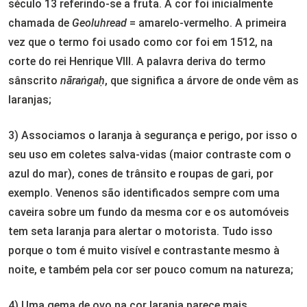
século 13 referindo-se a fruta. A cor foi inicialmente
chamada de
Geoluhread
= amarelo-vermelho. A primeira
vez que o termo foi usado como cor foi em 1512, na
corte do rei Henrique VIII. A palavra deriva do termo
sânscrito
nāraṅgaḥ
, que significa a árvore de onde vêm as
laranjas;
3) Associamos o laranja à segurança e perigo, por isso o
seu uso em coletes salva-vidas (maior contraste com o
azul do mar), cones de trânsito e roupas de gari, por
exemplo. Venenos são identificados sempre com uma
caveira sobre um fundo da mesma cor e os automóveis
tem seta laranja para alertar o motorista. Tudo isso
porque o tom é muito visível e contrastante mesmo à
noite, e também pela cor ser pouco comum na natureza;
4) Uma gema de ovo na cor laranja parece mais