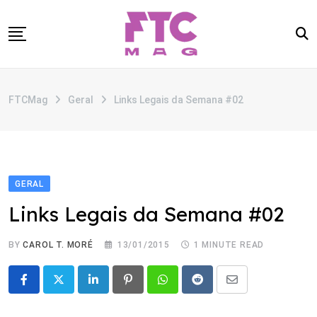
Skip
to
content
SOBRE
FTCMag
Geral
Links Legais da Semana #02
CATEGORIAS
ANUNCIE
CONTATO
GERAL
Links Legais da Semana #02
BY
CAROL T. MORÉ
13/01/2015
1 MINUTE READ
LinkedIn
Pinterest
Whatsapp
Reddit
Share
via