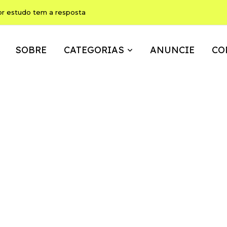
ho pode ser, ao mesmo tempo, memória, brincadeira e expressão
SOBRE
CATEGORIAS
ANUNCIE
CO